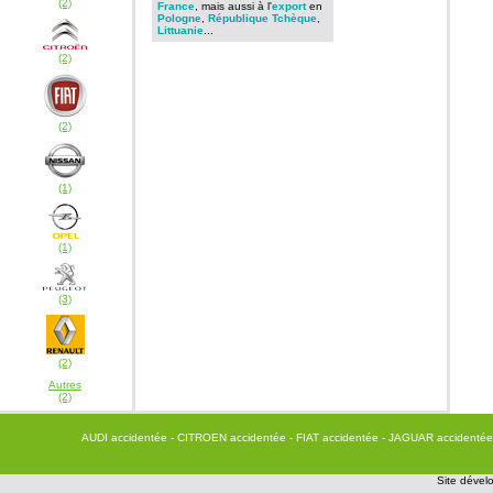
(2)
France
, mais aussi à l'
export
en
Pologne
,
République Tchèque
,
Littuanie
...
(2)
(2)
(1)
(1)
(3)
(2)
Autres
(2)
AUDI accidentée
- CITROEN accidentée
- FIAT accidentée
- JAGUAR accidenté
Site dévelo