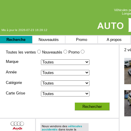
Véhicules p
Longwy
Mis à jour le 2026-07-23 16:28:12
Recherche
Nouveautés
Promo
A propos
2 v
Toutes les ventes
Nouveautés
Promo
Marque
Année
Catégorie
Carte Grise
Nous vendons des
véhicules
accidentés
dans toute la