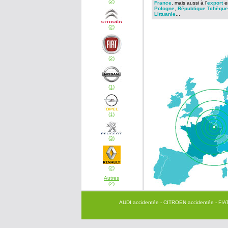
(2)
France
, mais aussi à l'
export
e
Pologne
,
République Tchèque
Littuanie
...
(2)
(2)
(1)
(1)
(3)
(2)
Autres
(2)
AUDI accidentée
- CITROEN accidentée
- FIA