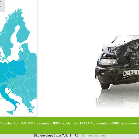
n
,
T accidentée
- JAGUAR accidentée
- JEEP accidentée
- NISSAN accidentée
- OPEL accidentée
Site développé par Toile S.I.Ré -
Mentions légales