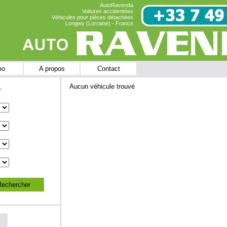
AutoRavenda
Voitures accidentées
Véhicules pour pièces détachées
Longwy (Lorraine) - France
mo
A propos
Contact
Aucun véhicule trouvé