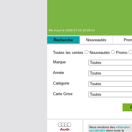
Mis à jour le 2026-07-23 16:28:12
Recherche
Nouveautés
Pro
Toutes les ventes
Nouveautés
Promo
Marque
Année
Catégorie
Carte Grise
Nous vendons des
véhicules
accidentés
dans toute la