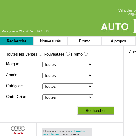
Véhicules p
Longwy
Mis à jour le 2026-07-23 16:28:12
Recherche
Nouveautés
Promo
A propos
Auc
Toutes les ventes
Nouveautés
Promo
Marque
Année
Catégorie
Carte Grise
Nous vendons des
véhicules
accidentés
dans toute la