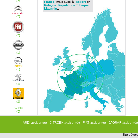
(2)
France
, mais aussi à l'
export
en
Pologne
,
République Tchèque
,
Littuanie
...
(2)
(2)
(1)
(1)
(3)
(2)
Autres
(2)
AUDI accidentée
- CITROEN accidentée
- FIAT accidentée
- JAGUAR accidenté
Site dévelo