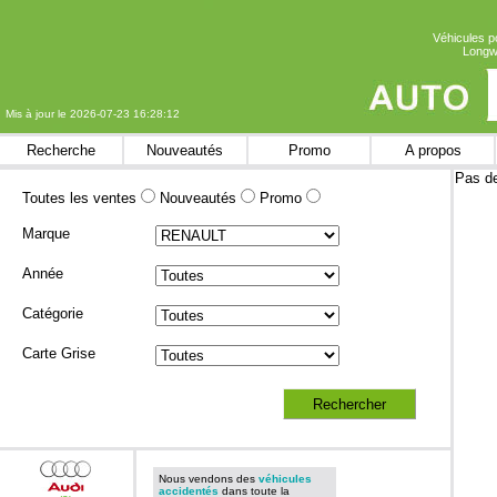
Véhicules p
Longwy
Mis à jour le 2026-07-23 16:28:12
Recherche
Nouveautés
Promo
A propos
Pas de
Toutes les ventes
Nouveautés
Promo
Marque
Année
Catégorie
Carte Grise
Nous vendons des
véhicules
accidentés
dans toute la