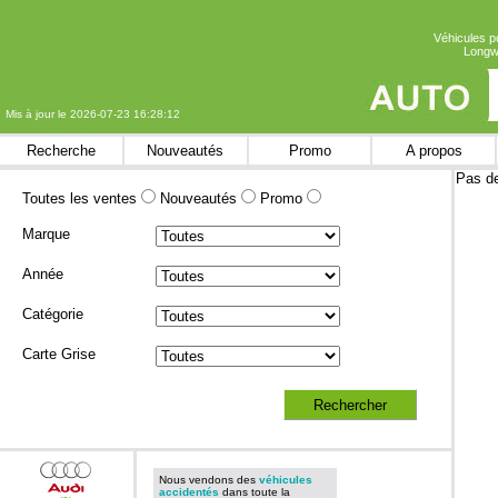
Véhicules p
Longwy
Mis à jour le 2026-07-23 16:28:12
Recherche
Nouveautés
Promo
A propos
Pas de
Toutes les ventes
Nouveautés
Promo
Marque
Année
Catégorie
Carte Grise
Nous vendons des
véhicules
accidentés
dans toute la