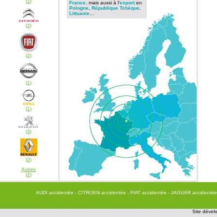
(2)
France
, mais aussi à l'
export
en
Pologne
,
République Tchèque
,
Littuanie
...
(2)
(2)
(1)
(1)
(3)
(2)
Autres
(2)
AUDI accidentée
- CITROEN accidentée
- FIAT accidentée
- JAGUAR accidenté
Site dévelo